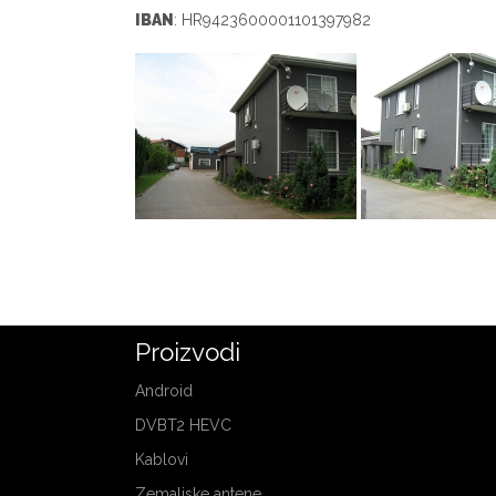
IBAN
: HR9423600001101397982
Proizvodi
Android
DVBT2 HEVC
Kablovi
Zemaljske antene