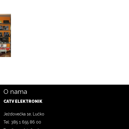
O nama
CATV ELEKTRONIK
Ježdovečka 1e, Lučko
Tel: 385 1 655 86 00