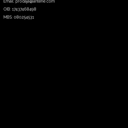
Email: prodaja@antene.com
OIB: 17437468498
MBS: 080254531