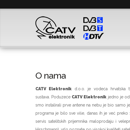
O nama
CATV Elektronik
d.o.o. je vodeća hrvatska tv
sustava. Poduzeće
CATV Elektronik
jedno je od p
smo instalirali prve antene na nebu je bio samo j
programa je bilo sve više, danas ih je već preko 1
servis satelitskih prijemnika maloprodaju i vele
Hirschmann), vrlo poznate po visokoj kvaliteti satel