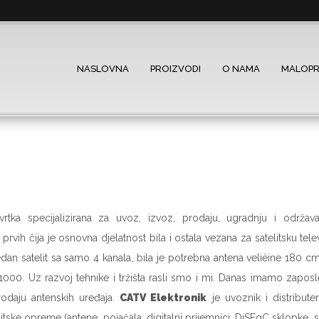
NASLOVNA
PROIZVODI
O NAMA
MALOP
rtka specijalizirana za uvoz, izvoz, prodaju, ugradnju i održavan
rvih čija je osnovna djelatnost bila i ostala vezana za satelitsku telev
edan satelit sa samo 4 kanala, bila je potrebna antena velièine 180 c
000. Uz razvoj tehnike i tržišta rasli smo i mi. Danas imamo zaposle
prodaju antenskih uređaja.
CATV Elektronik
je uvoznik i distribute
itske opreme (antene, pojačala, digitalni prijemnici, DiSEqC sklopke, s