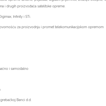
mena i drugih proizvođača satelitske opreme.
gimax, Infinity i STi.
govornošću za proizvodnju i promet telekomunikacijskom opremom
načno i samostalno
n
grebačkoj Banci d.d.