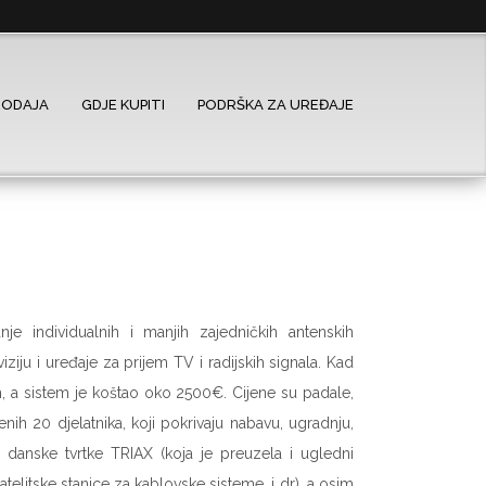
RODAJA
GDJE KUPITI
PODRŠKA ZA UREĐAJE
je individualnih i manjih zajedničkih antenskih
iziju i uređaje za prijem TV i radijskih signala. Kad
m, a sistem je koštao oko 2500€. Cijene su padale,
nih 20 djelatnika, koji pokrivaju nabavu, ugradnju,
r danske tvrtke TRIAX (koja je preuzela i ugledni
atelitske stanice za kablovske sisteme, i dr), a osim