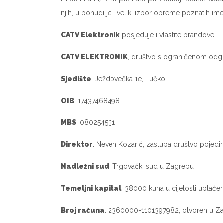
njih, u ponudi je i veliki izbor opreme poznatih i
CATV Elektronik
posjeduje i vlastite brandove - Di
CATV ELEKTRONIK
, društvo s ograničenom od
Sjedište
: Ježdovečka 1e, Lučko
OIB
: 17437468498
MBS
: 080254531
Direktor
: Neven Kozarić, zastupa društvo pojedi
Nadležni sud
: Trgovački sud u Zagrebu
Temeljni kapital
: 38000 kuna u cijelosti uplaće
Broj računa
: 2360000-1101397982, otvoren u Za