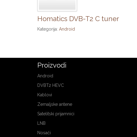
Homatics DVB-T2 C tuner
Kategorija:
Android
Proizvodi
Android
DVBT2 HEVC
Kablovi
Zemaljske antene
Satelitski prijamnici
LNB
Nosači